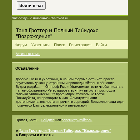
Чат создан с помощью Chatovod.ru.
Таня Гроттер и Полный Тибидохс
"Возрождение"
Форум
Участники
Поиск
Регистрация
Войти
Активные темы
Объявление
Дорогие Гости и участники, в нашем форуме есть чат, просто
опуститесь до конца страницы и присоединяйтесь к общению.
Будем рады!......... От проф Рыси: Уважаемые гости чтобы писать в
чат не обязательно Регестрироваться!! ну вы хоть просто для
галочки отпишитесь!! От проф Миро: Уважаемые Гости!
Пожалуйста, не проходите мимо. Осмотрите наши
достопримечательности и прочтите сценарий. Возможно наша идея
покажется Вам увлекательной и интересной.
Привет, Гость!
Войдите
или
зарегистрируйтесь
.
»
Таня Гроттер и Полный Тибидохс "Возрождение"
»
Вопросы и ответы