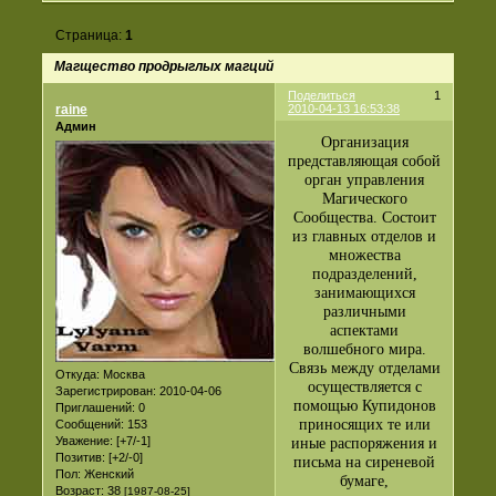
Страница:
1
Магщество продрыглых магций
Поделиться
1
raine
2010-04-13 16:53:38
Админ
Организация
представляющая собой
орган управления
Магического
Сообщества. Состоит
из главных отделов и
множества
подразделений,
занимающихся
различными
аспектами
волшебного мира.
Связь между отделами
Откуда:
Москва
осуществляется с
Зарегистрирован
: 2010-04-06
помощью Купидонов
Приглашений:
0
приносящих те или
Сообщений:
153
Уважение:
[+7/-1]
иные распоряжения и
Позитив:
[+2/-0]
письма на сиреневой
Пол:
Женский
бумаге,
Возраст:
38
[1987-08-25]