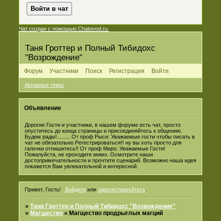
Чат создан с помощью Chatovod.ru.
Таня Гроттер и Полный Тибидохс
"Возрождение"
Форум
Участники
Поиск
Регистрация
Войти
Активные темы
Объявление
Дорогие Гости и участники, в нашем форуме есть чат, просто
опуститесь до конца страницы и присоединяйтесь к общению.
Будем рады!......... От проф Рыси: Уважаемые гости чтобы писать в
чат не обязательно Регестрироваться!! ну вы хоть просто для
галочки отпишитесь!! От проф Миро: Уважаемые Гости!
Пожалуйста, не проходите мимо. Осмотрите наши
достопримечательности и прочтите сценарий. Возможно наша идея
покажется Вам увлекательной и интересной.
Привет, Гость!
Войдите
или
зарегистрируйтесь
.
»
Таня Гроттер и Полный Тибидохс "Возрождение"
»
Магщество
»
Магщество продрыглых магций